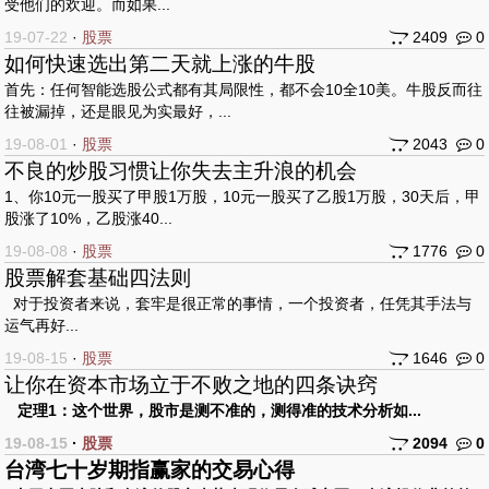
受他们的欢迎。而如果...
19-07-22
·
股票
2409
0
如何快速选出第二天就上涨的牛股
首先：任何智能选股公式都有其局限性，都不会10全10美。牛股反而往
往被漏掉，还是眼见为实最好，...
19-08-01
·
股票
2043
0
不良的炒股习惯让你失去主升浪的机会
1、你10元一股买了甲股1万股，10元一股买了乙股1万股，30天后，甲
股涨了10%，乙股涨40...
19-08-08
·
股票
1776
0
股票解套基础四法则
对于投资者来说，套牢是很正常的事情，一个投资者，任凭其手法与
运气再好...
19-08-15
·
股票
1646
0
让你在资本市场立于不败之地的四条诀窍
定理1：这个世界，股市是测不准的，测得准的技术分析如...
19-08-15
·
股票
2094
0
台湾七十岁期指赢家的交易心得