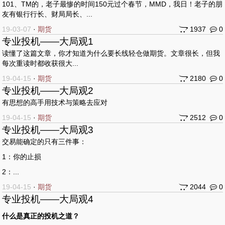
101、TM的，老子最惨的时间150元过个春节，MMD，我日！老子的朋
友有银行行长、财局局长、...
19-03-07
·
期货
1937
0
专业投机——大局观1
读懂了这篇文章，你才知道为什么要长线轻仓做期货。文章很长，但我
每次重读时都收获很大...
19-04-15
·
期货
2180
0
专业投机——大局观2
有思想的高手用技术与策略去应对
19-04-15
·
期货
2512
0
专业投机——大局观3
交易能确定的只有三件事：
1：你的止损
2：...
19-04-15
·
期货
2044
0
专业投机——大局观4
什么是真正的投机之道？