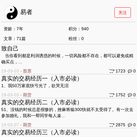
易者
关注
资龄：7年
积分：940
文章：71篇
粉丝：0
致自己
当你看到都是利润诱惑的时候，一切风险都不存在，都可以避免或精
确买点，...
19-03-03
·
股票
1723
0
真实的交易经历一（入市必读）
1、我50万家底快亏光了，欲哭无泪
19-03-03
·
期货
1752
0
真实的交易经历二（入市必读）
51、没钱的时候总是很惨的，挫麻将输300快就不太受得了。有一次去
参加婚礼，我和一帮同学每人凑...
19-03-07
·
期货
2875
0
真实的交易经历三（入市必读）