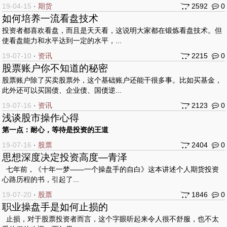
19-04-15
·
期货
2592
0
如何培养一流看盘技术
投资者都喜欢看盘，而且是天天看，这说明大家都在锻炼看盘技术。但
使看盘能力和水平达到一定的水平，...
19-07-10
·
资讯
2215
0
股票账户你不知道的秘密
股票账户除了买卖股票外，这个基础账户还能干很多事。比如买基金，
此外还可以买国债、企业债、国债逆...
19-07-16
·
资讯
2123
0
浅谈股市操作心得
第一点：耐心，等待是投资的王道
19-07-16
·
股票
2404
0
思想深度决定投资高度—青泽
七年前，《十年一梦——一个操盘手的自白》这本讲述个人期货投资
心路历程的书，引起了...
19-07-20
·
股票
1846
0
职业操盘手是如何止损的
止损，对于股票投资者而言，这个字眼听起来令人很不舒服，也不太