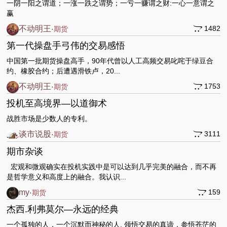
一阴一阳之谓道；一涨一跌之谓势；一亏一赚谓之财:一心一意谓之
赢
不动明王
1482
·
期货
第一代操盘手弓伟的交易感悟
中国第一批期货操盘高手，90年代曾以人工高频交易叱咤于绿豆合
约、橡胶合约；后遭遇滑铁卢，20...
不动明王
1753
·
期货
投机至高境界—以道御术
战胜市场是少数人的专利。
谈市说股
3111
·
期货
期市杂谈
宏观和微观确实在投机实践中是可以达到几乎完美的融合，而不再
是哲学意义和高度上的融合。我认识...
my
159
·
期货
杰西.利弗莫尔—永远的经典
一个孤独的人，一个沉默而神秘的人, 领悟交易的真谛，参悟苍茫的