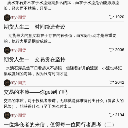
滴水穿石并不在于水流短期多么的猛，而在于水流是否能源源流
长，经久而不枯竭，只要...
my
1920
·
期货
​期货人生二：时间缔造奇迹
期货最大的意义就在于存在的有价值，而实际行动才是最重要
的，执行力更是期货成败...
my
2006
·
期货
​期货人生一：交易贵在坚持
水滴石穿虽然平日看起来不起眼，但随着岁月的流逝，小流也将汇
集成复利的海洋，因为只有时间才是...
my
2042
·
期货
交易的本质——你get到了吗
交易的本质，对于投机者来讲，无非就是你准备付出什么（冒多大的
风险）、想获得什么（至于怎么付出...
my
2194
·
期货
一位爆仓者的来信，值得每一位同行者思考（二）