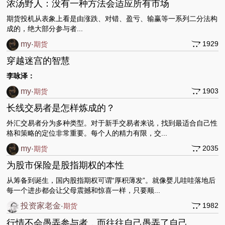
浓汤野人：没有一种方法会适应所有市场
期货投机从表象上看是由涨跌、对错、盈亏、输赢等一系列二分法构
成的，绝大部分参与者...
my
1929
·
期货
穿越迷宫的智慧
李咏泽：
my
1903
·
期货
长线交易者是怎样炼成的？
外汇交易者分为多种类型。对于新手交易者来说，找到最适合自己性
格和策略的定位非常重要。每个人的精力有限，交...
my
2035
·
期货
为股市保险是股指期权的本性
从筹备到诞生，国内股指期权可谓“厚积薄发”。就像婴儿哇哇落地后
每一个进步都会让父母震撼和惊喜一样，只要顺...
投资家老金
1982
·
期货
行情不会愚弄参与者，而往往自己愚弄了自己