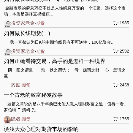
金融市场的瞬息万变不过是人性瞬息万变的一个汇聚。选择这个市
场，本质是选择直视错踪...
投资家老金
1985
·
期货
如何做长线期货(一)
我一直都认为日K的中期均线具有不可逆性，100亿资金...
投资家老金
2592
·
期货
如何正确看待交易，高手的是怎样一种境界
一阴一阳之谓道；一涨一跌之谓势；一亏一赚谓之财:一心一意谓之
赢
股痴
2458
·
期货
一个古老的致富秘笈故事
这篇文章说的是八千年前巴比伦人教人理财致富之道，值得一看。
罗伯特·T·清崎 先...
隐者
1765
·
期货
谈浅大众心理对期货市场的影响