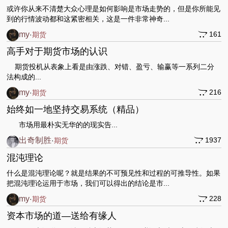
或许你从来不清楚大众心理是如何影响是市场走势的，但是你所能见
到的行情波动都和这紧密相关，这是一件非常神奇...
my
161
·
期货
高手对于期货市场的认识
期货投机从表象上看是由涨跌、对错、盈亏、输赢等一系列二分
法构成的...
my
216
·
期货
始终如一地坚持交易系统（精品）
市场用最朴实无华的的现实告...
出奇制胜
1937
·
期货
混沌理论
什么是混沌理论呢？就是结果的不可预见性和过程的可推导性。如果
把混沌理论运用于市场，我们可以得出的结论是市...
my
228
·
期货
资本市场的道—送给有缘人