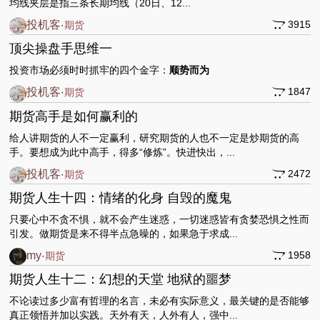
均线夹层是指三条长期均线（20日、12...
投机客
3915
·
期货
顶尖操盘手思维一
投资市场必须时时抓牢的四个金字：
顺势而为
投机客
1847
·
期货
期货高手​是如何赢利的
给人讲期货的人不一定赢利，研究期货的人也不一定是炒期货的高
手。要想成为此中高手，得多“修炼”。快进快出，...
投机客
2472
·
期货
期货人生十四：情绪的化身 自毁的魔鬼
只要心中不贪不惧，就不会产生迷惑，一切迷惑皆有贪婪恐惧之性而
引发。做期货是来不得半点急噪的，如果急于求成...
my
1958
·
期货
期货人生十二：幻想的天堂 地狱的噩梦
不论读过多少富有哲理的名言，未必有实际意义，最关键的是否能够
真正领悟并加以实践。天外有天，人外有人，强中...