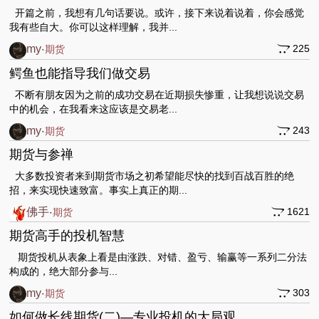
开篇之前，我想有几句话要说。或许，接下来说着说着，你会感觉
我有些自大。你可以这样理解，我并...
my
225
·
期货
鳄鱼也能指导我们做交易
不断有朋友因为之前的成功交易在近期损失惨重，让我想说说交易
中的机会，在我看来这应该是交易老...
my
243
·
期货
期货与参禅
大多数投资者来到期货市场之初希望能尽快的找到百战百胜的绝
招，来实现快速致富。事实上真正的期...
佛手
1621
·
期货
期货高手的投机智慧
期货投机从表象上看是由涨跌、对错、盈亏、输赢等一系列二分法
构成的，绝大部分参与...
my
303
·
期货
如何做长线期货(二)—专业投机的大局观