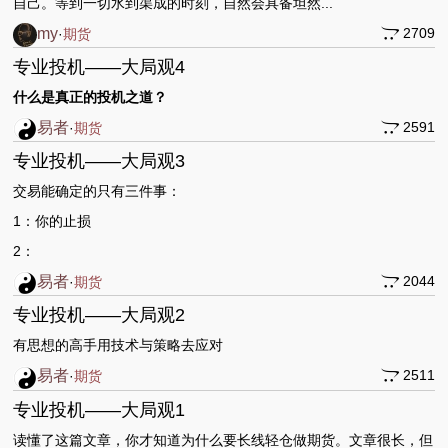
自己。等到一切水到渠成的时刻，自然会具备坦然...
my
2709
·
期货
专业投机——大局观4
什么是真正的投机之道？
易者
2591
·
期货
专业投机——大局观3
交易能确定的只有三件事：
1：你的止损
2：
易者
2044
·
期货
专业投机——大局观2
有思想的高手用技术与策略去应对
易者
2511
·
期货
专业投机——大局观1
读懂了这篇文章，你才知道为什么要长线轻仓做期货。文章很长，但