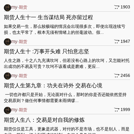
my
1903
·
期货
期货人生十一 生当谋结局 死亦留过程
如果交易一生，那么较极端的情况会出现很多次，即使出现连续亏
损，也太平常了，根本无须有情绪上的丝毫波动。假...
my
1947
·
期货
期货人生十 :万事开头难 只怕意志坚
人生之路，十之八九充满坎坷，但若没有心路上的坎坷，又怎能衬托
出成功的不易及可贵？坎坷不该看成是磨难，更应...
my
2456
·
期货
期货人生第九章：功夫在诗外 交易在心境
一切也许都只是开始，无论面对什么，那时的你是否还能依然坚持
交易原则？做任何事情都需要未雨绸缪...
my
1999
·
期货
期货人生八：交易是对自我的修炼
期货仅仅是工具，更象是武器，对付的不是市场，也不是别人，而是