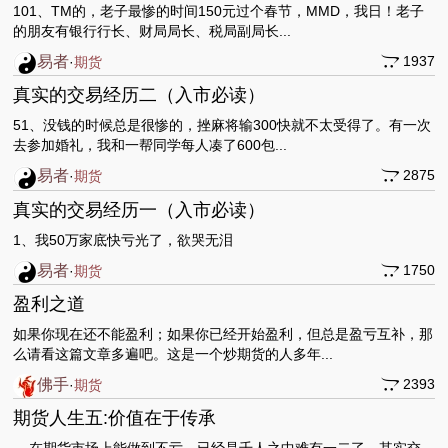
101、TM的，老子最惨的时间150元过个春节，MMD，我日！老子
的朋友有银行行长、财局局长、税局副局长...
易者
1937
·
期货
真实的交易经历二（入市必读）
51、没钱的时候总是很惨的，挫麻将输300快就不太受得了。有一次
去参加婚礼，我和一帮同学每人凑了600包...
易者
2875
·
期货
真实的交易经历一（入市必读）
1、我50万家底快亏光了，欲哭无泪
易者
1750
·
期货
盈利之道
如果你现在还不能盈利；如果你已经开始盈利，但总是盈亏互补，那
么请看这篇文章多遍吧。这是一个炒期货的人多年...
佛手
2393
·
期货
期货人生五:价值在于传承