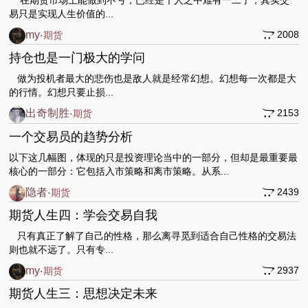
在期货市场上能做到不亏，已经是千人之中难有一二了，其实交
易只是实现人生价值的...
my
2008
·
期货
持仓也是一门极大的学问
做为投机者最大的悲伤也是敌人就是经常幻想。幻想每一次都是大
的行情。幻想只要止损...
出奇制胜
2153
·
期货
一个交易员的趋势分析
以下这几幅图，体现的只是投资理论当中的一部分，但却是最重要最
核心的一部分：它包括入市策略和离市策略。从系...
隐者
2439
·
期货
期货人生四：学会交易自我
只有真正了解了自己的性格，那么离寻觅到适合自己性格的交易法
则也就不远了。只有专...
my
2937
·
期货
期货人生三：思想决定未来