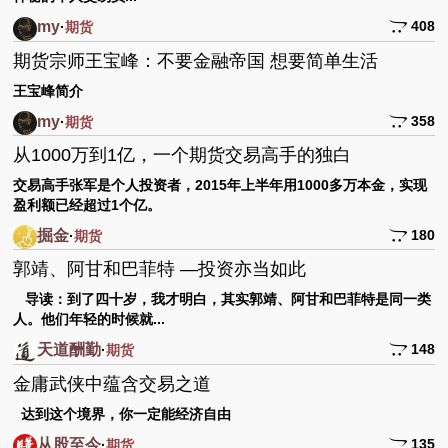
my
408
·
期货
期货宗师王宝峰：不要金融帝国 想要简单生活
王宝峰简介
my
358
·
期货
从1000万到1亿，一个期货交易高手的独白
交易高手张军是个人投资者，2015年上半年用1000多万本金，实现
盈利额已经超过1个亿。
掘金
180
·
期货
郭靖、阿甘和巴菲特 —投资亦当如此
导读：到了四十岁，我才明白，其实郭靖、阿甘和巴菲特是同一类
人。他们年轻的时候就...
天道酬勤
148
·
期货
金庸武侠中蕴含交易之道
达到这个境界，你一定能经济自由
从股至今
135
·
期货