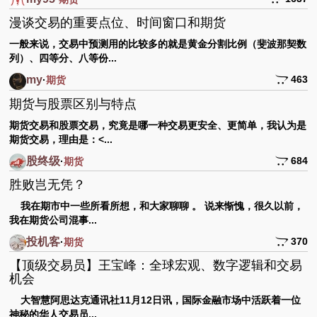
漫谈交易的重要点位、时间窗口和期货
一般来说，交易中预测用的比较多的就是黄金分割比例（斐波那契数
列）、四等分、八等份...
my
463
·
期货
期货与股票区别与特点
期货交易和股票交易，究竟是哪一种交易更安全、更简单，我认为是
期货交易，理由是：<...
股终级
684
·
期货
胜败岂无凭？
我在期市中一些所看所想，和大家聊聊 。 说来惭愧，很久以前，
我在期货公司混事...
投机客
370
·
期货
【顶级交易员】王宝峰：全球宏观、数字逻辑和交易
机会
大智慧阿思达克通讯社11月12日讯，国际金融市场中活跃着一位
神秘的华人交易员...