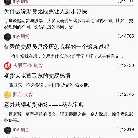
my
5711
·
期货
为什么说期货比股票让人进步更快
每当谈起期货与股票，大多人会说出诸多两者之间的不同。比如，交
易规则的不同、交易制度的不同、交...
my
4765
·
期货
优秀的交易员是经历怎么样的一个锻炼过程
有时候我在想，交易为什么这么难于学习呢？从某种意义...
从股至今
2430
·
期货
期货大佬葛卫东的交易感悟
葛卫东：不必多说，中国期货界的
“索罗斯...
掘金
2746
·
期货
意外获得期货秘笈====葵花宝典
一篇诙谐、富有禅意的博文。读来捧腹之余，令人深思。原作者以武
林秘籍
...
my
2019
·
期货