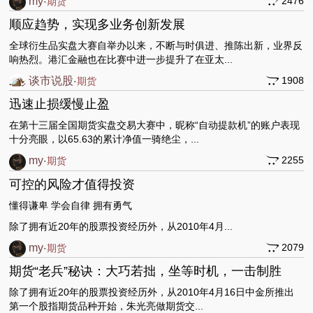
my
2476
·
期货
顺应趋势，实现多业务创新发展
全球衍生品实盘大赛自举办以来，不断与时俱进、推陈出新，业界反
响热烈。港汇金融也在比赛中进一步提升了在亚太...
谈市说股
1908
·
期货
迅速止损缓慢止盈
在第十三届全国期货实盘交易大赛中，昵称“自动提款机”的账户表现
十分亮眼，以65.63的累计净值一骑绝尘，...
my
2255
·
期货
可控的风险才值得投资
懂得谦卑 学会自律 拥有勇气
除了拥有近20年的股票投资经历外，从2010年4月...
my
2079
·
期货
期货“老兵”秘诀：大巧若拙，坐等时机，一击制胜
除了拥有近20年的股票投资经历外，从2010年4月16日中金所推出
第一个股指期货品种开始，朱光亮做期货交...