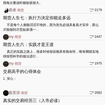
我每次重读时都收获很大。
易者
2179
·
期货
期货人生七：执行力决定你能走多远
不是每个人都能滔滔不绝的，因为首先必须具备真才实学，那么
才能做到才思如泉涌一...
my
2447
·
期货
期货人生六：实践才是王道
真正的实践之路上，很多时候假设都具有致命性，唯有脚踏实地
得按照科学的做法进行...
my
1975
·
期货
交易高手的心得体会
1. 安心：
股里浪
2582
·
期货
真实的交易经历三（入市必读）