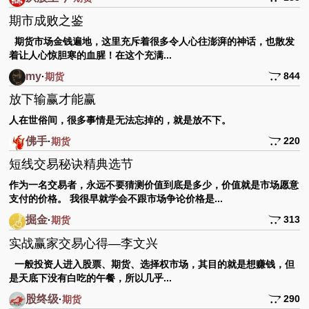
期市成败之鉴
期货市场金钱遍地，这里充斥着很多令人心往澎湃的神话，也散发
着让人心惊胆寒的血腥！在这个充满...
my
844
·
期货
放下输赢才能赢
人在世俗间，很多事情是无法忘掉的，就是放不下。
佛手
220
·
期货
短线交易秘诀精典选节
作为一名交易者，永远不要猜测价值到底是多少，价值就是市场愿意
支付的价格。 我很早就学会不跟市场争论价格是...
掘金
313
·
期货
实战赢家交易心得—李文兴
一般投资人进入股票、期货、选择权市场，其目的就是想赚钱，但
是天底下没有白吃的午餐，所以几乎...
股终级
290
·
期货